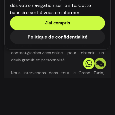
de CCI Services
dès votre navigation sur le site. Cette
bannière sert à vous en informer.
J'ai compris
Nos tarifs pour le
lavage vapeur
de tapis varient
en fonction de la taille du tapis, du type de fibres
Politique de confidentialité
et du niveau de saleté. Contactez-nous au +216
98-557-766 ou par email à
contact@cciservices.online pour obtenir un
devis gratuit et personnalisé.
Nous intervenons dans tout le Grand Tunis,
notamment à Tunis, Ariana, La Marsa, Ben Arous
et Manouba. Nous nous déplaçons à votre
domicile ou dans vos locaux professionnels.