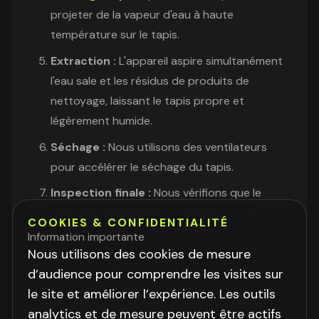
projeter de la vapeur d'eau à haute
température sur le tapis.
Extraction :
L'appareil aspire simultanément
l'eau sale et les résidus de produits de
nettoyage, laissant le tapis propre et
légèrement humide.
Séchage :
Nous utilisons des ventilateurs
pour accélérer le séchage du tapis.
Inspection finale :
Nous vérifions que le
tapis est parfaitement propre et qu'il ne
COOKIES & CONFIDENTIALITÉ
reste aucune tache.
Information importante
Nous utilisons des cookies de mesure
d’audience pour comprendre les visites sur
le site et améliorer l’expérience. Les outils
Tarifs et Zones d'Intervention
analytics et de mesure peuvent être actifs