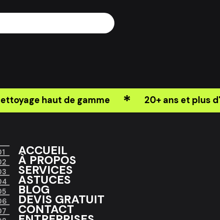
*
ttoyage haut de gamme
20+ ans et plus d'e
ACCUEIL
0
1
À PROPOS
0
2
SERVICES
0
3
ASTUCES
0
4
BLOG
0
5
DEVIS GRATUIT
0
6
CONTACT
0
7
ENTREPRISES