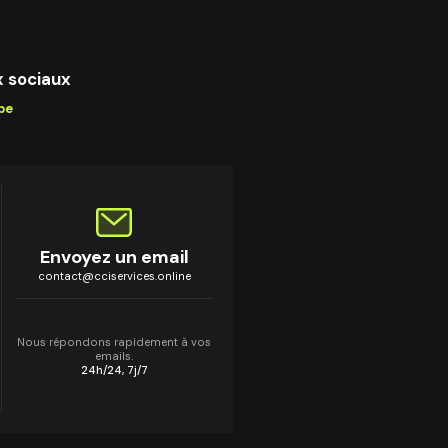
x sociaux
be
Envoyez un email
contact@cciservices.online
Nous répondons rapidement à vos
emails.
24h/24, 7j/7