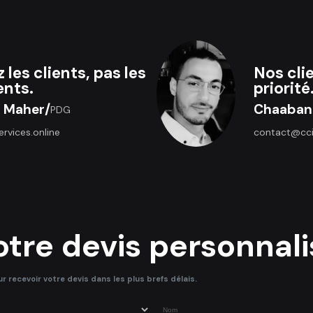
les clients, pas les
Nos cli
ents.
priorité
 Maher
/
Chaaban
PDG
rvices.online
contact@ccis
tre devis personnali
 recevoir votre devis dans les plus brefs délais.