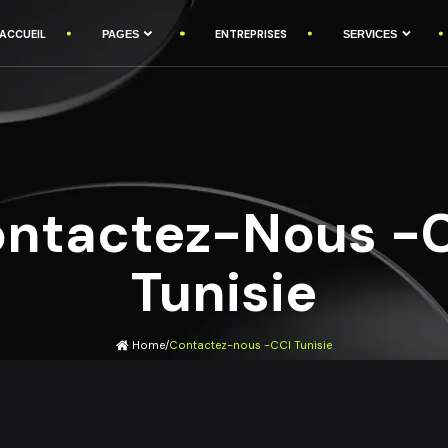
ACCUEIL
ENTREPRISES
PAGES
SERVICES
ntactez-Nous -
Tunisie
Home
/
Contactez-nous -CCI Tunisie