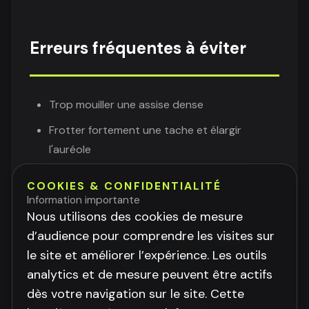
Erreurs fréquentes à éviter
Trop mouiller une assise dense
Frotter fortement une tache et élargir
l'auréole
Utiliser un produit non adapté à la fibre
COOKIES & CONFIDENTIALITÉ
Sous-estimer le temps de séchage
Information importante
Nous utilisons des cookies de mesure
🔗
À lire ensuite :
notre guide
nettoyage salon
,
d’audience pour comprendre les visites sur
notre article
canapé microfibre
, les conseils
le site et améliorer l’expérience. Les outils
canapé cuir
et nos
tarifs salon
.
analytics et de mesure peuvent être actifs
dès votre navigation sur le site. Cette