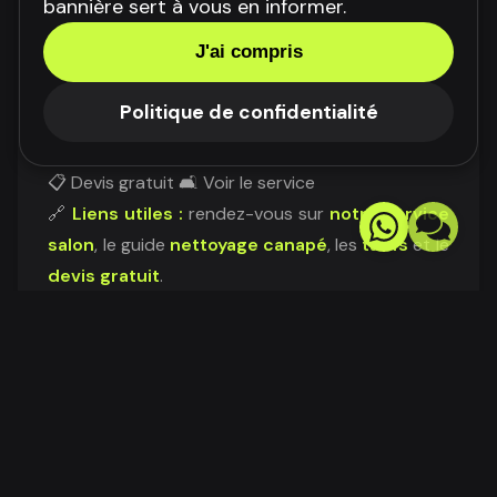
Besoin d'un diagnostic ?
bannière sert à vous en informer.
J'ai compris
Nous vous aidons à choisir la bonne méthode
Politique de confidentialité
selon la matière, l'usage et le niveau de salissure.
📋 Devis gratuit
🛋️ Voir le service
🔗
Liens utiles :
rendez-vous sur
notre service
salon
, le guide
nettoyage canapé
, les
tarifs
et le
devis gratuit
.
← Article précédent
Nettoyage Canapé