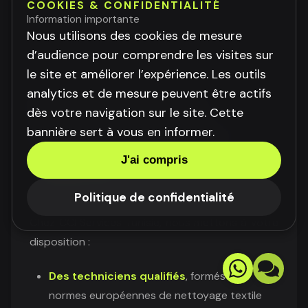
COOKIES & CONFIDENTIALITÉ
Traitement anti-odeurs
Information importante
Nous utilisons des cookies de mesure
Rapport d'expertise pour assurance
d’audience pour comprendre les visites sur
le site et améliorer l’expérience. Les outils
analytics et de mesure peuvent être actifs
🧠 Pourquoi choisir CCI
dès votre navigation sur le site. Cette
bannière sert à vous en informer.
Services pour vos tapis et
J'ai compris
moquettes ?
Politique de confidentialité
Chez CCI Services Tunisie, nous mettons à votre
disposition :
Des techniciens qualifiés
, formés aux
normes européennes de nettoyage textile