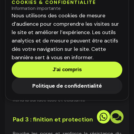
COOKIES & CONFIDENTIALITÉ
méthode des pads diamantés — une technique
Information importante
Nous utilisons des cookies de mesure
innovante et plus rapide. Elle se déroule en trois
d’audience pour comprendre les visites sur
étapes avec des disques imprégnés de
le site et améliorer l’expérience. Les outils
particules diamantées :
analytics et de mesure peuvent être actifs
dès votre navigation sur le site. Cette
Pad 1 : restauration superficielle
bannière sert à vous en informer.
Élimine la saleté et ravive la couleur
J'ai compris
Pad 2 : lissage et brillance
Politique de confidentialité
Rend la surface lisse et éclatante
Pad 3 : finition et protection
Bouche les pores et renforce la résistance du