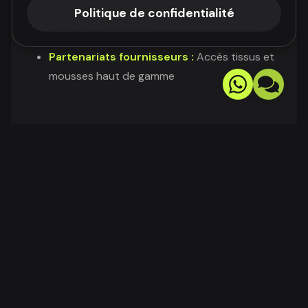
Équipe spécialisée :
Tapissiers formés aux
Politique de confidentialité
spécificités nautiques
Partenariats fournisseurs :
Accès tissus et
mousses haut de gamme
Service Complet
Diagnostic gratuit :
Évaluation complète
des besoins
Devis détaillé :
Transparent, sans surprise
Planning adapté :
Interventions selon
contraintes d'exploitation
Garantie étendue :
2 ans sur matériaux et
main d'œuvre