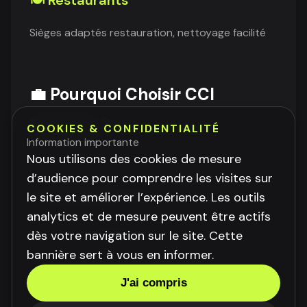
Sièges adaptés restauration, nettoyage facilité
💼 Pourquoi Choisir CCI
Services ?
COOKIES & CONFIDENTIALITÉ
Information importante
Nous utilisons des cookies de mesure
d’audience pour comprendre les visites sur
Expertise Reconnue
le site et améliorer l’expérience. Les outils
analytics et de mesure peuvent être actifs
15 ans d'expérience :
Ferry Carthage,
dès votre navigation sur le site. Cette
référence incontournable
bannière sert à vous en informer.
Certification maritime :
Connaissance
J'ai compris
réglementations IMO